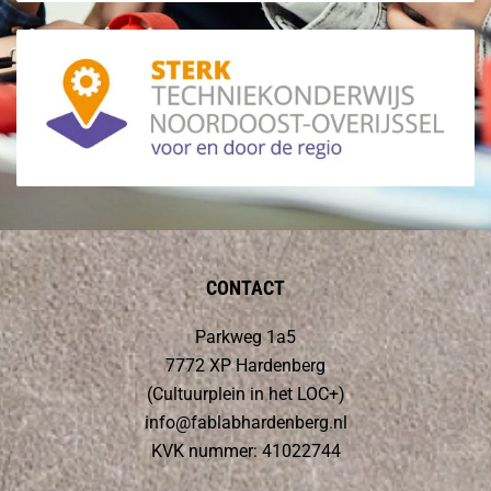
CONTACT
Parkweg 1a5
7772 XP Hardenberg
(Cultuurplein in het LOC+)
info@fablabhardenberg.nl
KVK nummer: 41022744